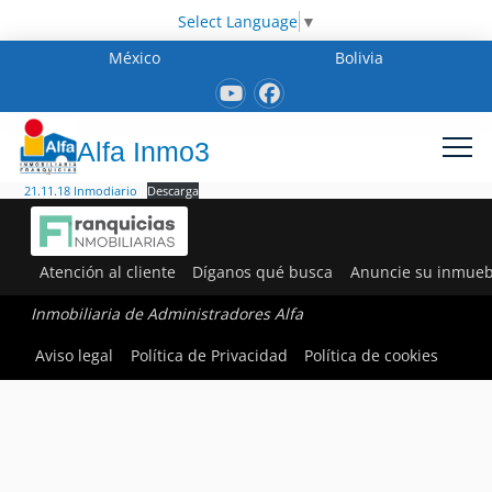
Select Language
▼
México
Bolivia
Alfa Inmo3
21.11.18 Inmodiario
Descarga
Atención al cliente
Díganos qué busca
Anuncie su inmueb
Inmobiliaria de Administradores Alfa
Aviso legal
Política de Privacidad
Política de cookies