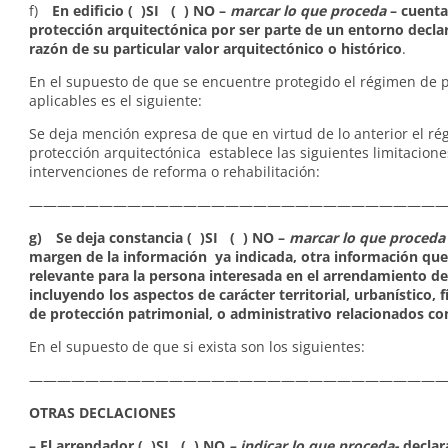
f)
En edificio ( )SI ( ) NO –
marcar lo que proceda
– cuenta
protección arquitectónica por ser parte de un entorno decla
razón de su particular valor arquitectónico o histórico
.
En el supuesto de que se encuentre protegido el régimen de 
aplicables es el siguiente:
Se deja mención expresa de que en virtud de lo anterior el r
protección arquitectónica establece las siguientes limitacione
intervenciones de reforma o rehabilitación:
——————————————————————————————
g) Se deja constancia ( )SI ( ) NO –
marcar lo que proceda
margen de la información ya indicada, otra información que
relevante para la persona interesada en el arrendamiento de 
incluyendo los aspectos de carácter territorial, urbanístico, f
de protección patrimonial, o administrativo relacionados c
En el supuesto de que si exista son los siguientes:
——————————————————————————————
OTRAS DECLACIONES
– El arrendador ( )SI ( ) NO
– indicar lo que proceda-
declar