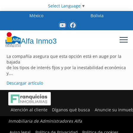
Select Language
▼
México
Bolivia
Alfa Inmo3
La compañía asegura que esta opción está en auge por la
bajada
de los tipos de interés fijos y por la inestabilidad económica
y….
Descargar artículo
Atención al cliente
Díganos qué busca
Anuncie su inmueb
Inmobiliaria de Administradores Alfa
Aviso legal
Política de Privacidad
Política de cookies