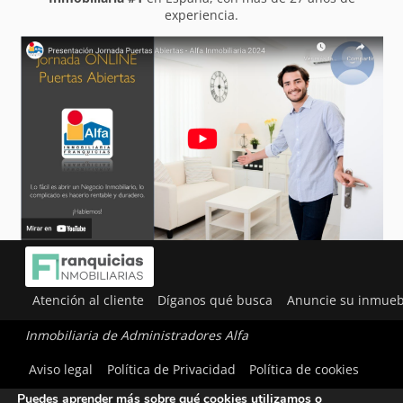
experiencia.
Atención al cliente
Díganos qué busca
Anuncie su inmueb
Inmobiliaria de Administradores Alfa
Utilizamos cookies para ofrecerte la mejor experiencia en
Aviso legal
Política de Privacidad
Política de cookies
nuestra web.
Puedes aprender más sobre qué cookies utilizamos o