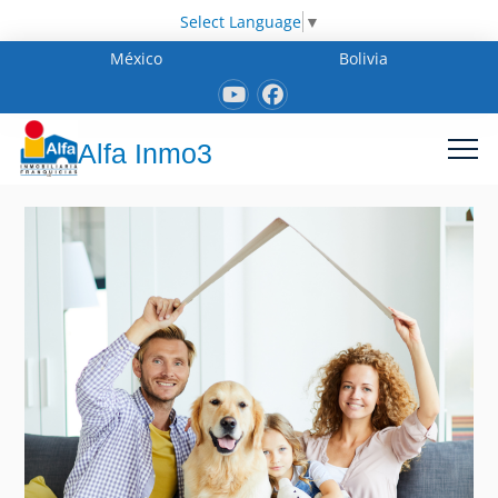
Select Language
▼
México
Bolivia
Alfa Inmo3