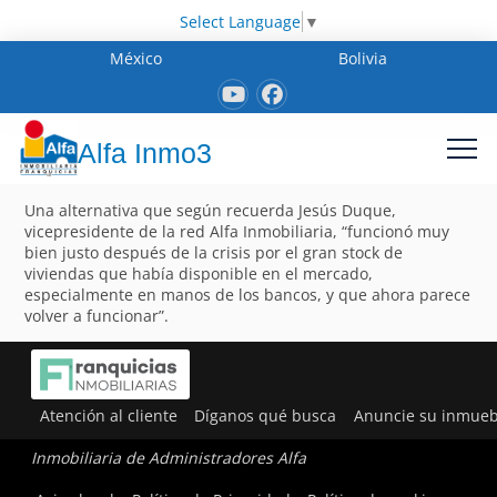
Select Language
▼
México
Bolivia
Alfa Inmo3
Una alternativa que según recuerda Jesús Duque,
vicepresidente de la red Alfa Inmobiliaria, “funcionó muy
bien justo después de la crisis por el gran stock de
viviendas que había disponible en el mercado,
especialmente en manos de los bancos, y que ahora parece
volver a funcionar”.
Atención al cliente
Díganos qué busca
Anuncie su inmueb
Inmobiliaria de Administradores Alfa