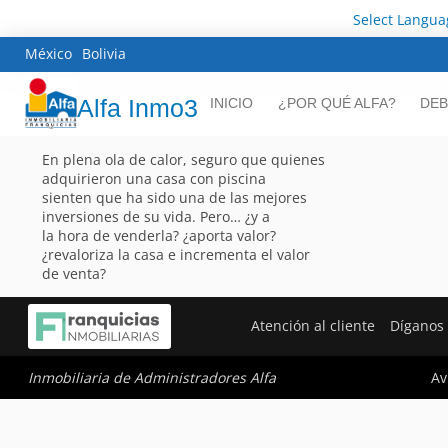
Select Langua
México
Bolivia
Alfa Inmo3
INICIO
¿POR QUÉ ALFA?
DEB
En plena ola de calor, seguro que quienes
adquirieron una casa con piscina
sienten que ha sido una de las mejores
inversiones de su vida. Pero… ¿y a
la hora de venderla? ¿aporta valor?
¿revaloriza la casa e incrementa el valor
de venta?
Atención al cliente
Díganos
Av
Inmobiliaria de Administradores Alfa