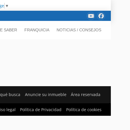
ge
▼
E SABER
FRANQUICIA
NOTICIAS / CONSEJOS
 qué busca
Anuncie su inmueble
Área reservada
iso legal
Política de Privacidad
Política de cookies