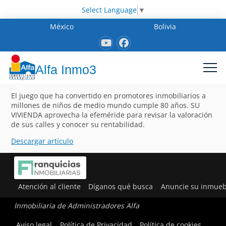
Select Language
▼
México
Bolivia
Alfa Inmo3
El juego que ha convertido en promotores inmobiliarios a
millones de niños de medio mundo cumple 80 años. SU
VIVIENDA aprovecha la efeméride para revisar la valoración
de sus calles y conocer su rentabilidad.
Descargar artículo
Atención al cliente
Díganos qué busca
Anuncie su inmueb
Inmobiliaria de Administradores Alfa
Aviso legal
Política de Privacidad
Política de cookies