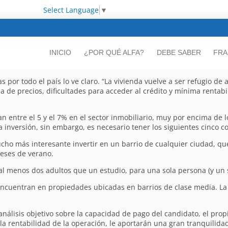
Select Language
▼
INICIO
¿POR QUÉ ALFA?
DEBE SABER
FRA
s por todo el país lo ve claro. “La vivienda vuelve a ser refugio de 
a de precios, dificultades para acceder al crédito y mínima rentabi
an entre el 5 y el 7% en el sector inmobiliario, muy por encima de 
 inversión, sin embargo, es necesario tener los siguientes cinco c
o más interesante invertir en un barrio de cualquier ciudad, que
meses de verano.
 al menos dos adultos que un estudio, para una sola persona (y un s
ncuentran en propiedades ubicadas en barrios de clase media. La 
análisis objetivo sobre la capacidad de pago del candidato, el prop
a rentabilidad de la operación, le aportarán una gran tranquilidad