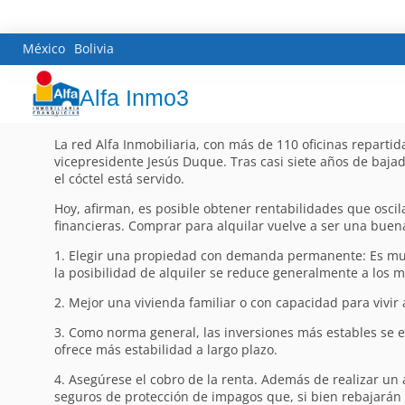
México
Bolivia
Alfa Inmo3
La red Alfa Inmobiliaria, con más de 110 oficinas repartida
vicepresidente Jesús Duque. Tras casi siete años de bajad
el cóctel está servido.
Hoy, afirman, es posible obtener rentabilidades que oscil
financieras. Comprar para alquilar vuelve a ser una buena
1. Elegir una propiedad con demanda permanente: Es much
la posibilidad de alquiler se reduce generalmente a los 
2. Mejor una vivienda familiar o con capacidad para vivir
3. Como norma general, las inversiones más estables se e
ofrece más estabilidad a largo plazo.
4. Asegúrese el cobro de la renta. Además de realizar un 
seguros de protección de impagos que, si bien rebajarán l