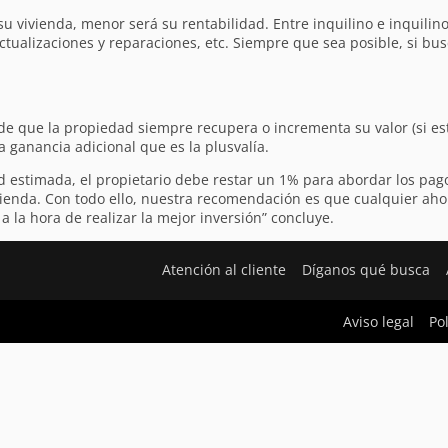
u vivienda, menor será su rentabilidad. Entre inquilino e inquili
actualizaciones y reparaciones, etc. Siempre que sea posible, si bus
o de que la propiedad siempre recupera o incrementa su valor (si e
a ganancia adicional que es la plusvalía.
ad estimada, el propietario debe restar un 1% para abordar los pag
ienda. Con todo ello, nuestra recomendación es que cualquier aho
 la hora de realizar la mejor inversión” concluye.
Atención al cliente
Díganos qué busca
Aviso legal
Po