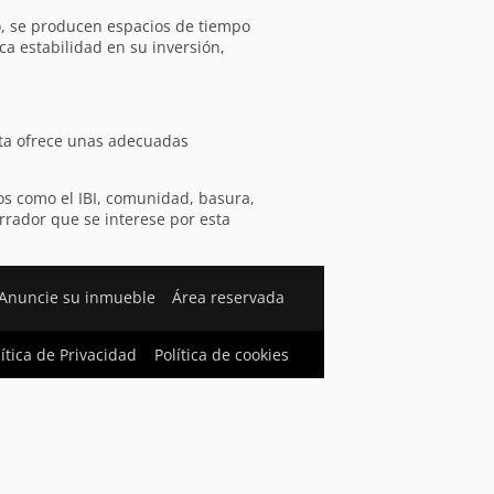
no, se producen espacios de tiempo
ca estabilidad en su inversión,
sta ofrece unas adecuadas
os como el IBI, comunidad, basura,
rrador que se interese por esta
Anuncie su inmueble
Área reservada
lítica de Privacidad
Política de cookies