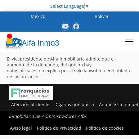
Select Language
▼
México
Bolivia
Alfa Inmo3
El vicepresidente de Alfa Inmobiliaria admite que el
aumento de la demanda, del que no hay
datos oficiales, no explica por sí solo la «subida endiablada
de los precios».
Atención al cliente
Díganos qué busca
Anuncie su inmueb
Inmobiliaria de Administradores Alfa
Aviso legal
Política de Privacidad
Política de cookies