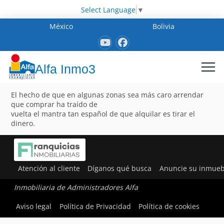
Select Language
▼
México
Bolivia
Alfa Inmo3
El hecho de que en algunas zonas sea más caro arrendar
que comprar ha traído de
vuelta el mantra tan español de que alquilar es tirar el
dinero.
Atención al cliente
Díganos qué busca
Anuncie su inmueb
Inmobiliaria de Administradores Alfa
Aviso legal
Política de Privacidad
Política de cookies