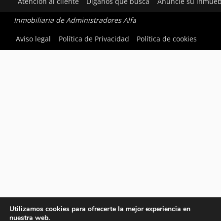
Atención al cliente
Díganos qué busca
Anuncie su inmueb
Inmobiliaria de Administradores Alfa
Aviso legal
Política de Privacidad
Política de cookies
Utilizamos cookies para ofrecerte la mejor experiencia en
nuestra web.