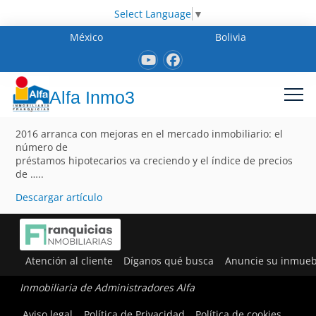
Select Language
▼
México
Bolivia
Alfa Inmo3
2016 arranca con mejoras en el mercado inmobiliario: el
número de
préstamos hipotecarios va creciendo y el índice de precios
de …..
Descargar artículo
Atención al cliente
Díganos qué busca
Anuncie su inmueb
Inmobiliaria de Administradores Alfa
Aviso legal
Política de Privacidad
Política de cookies