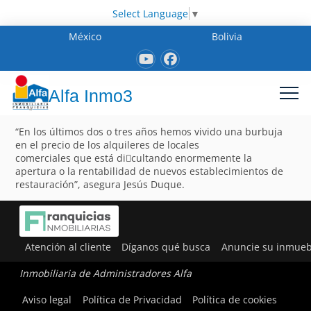
Select Language
▼
México
Bolivia
Alfa Inmo3
“En los últimos dos o tres años hemos vivido una burbuja
en el precio de los alquileres de locales
comerciales que está di􀂦cultando enormemente la
apertura o la rentabilidad de nuevos establecimientos de
restauración”, asegura Jesús Duque.
Atención al cliente
Díganos qué busca
Anuncie su inmueb
Inmobiliaria de Administradores Alfa
Aviso legal
Política de Privacidad
Política de cookies