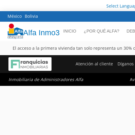
Select Langua
México
Bolivia
Alfa Inmo3
INICIO
¿POR QUÉ ALFA?
DEB
El acceso a la primera vivienda tan solo representa un 30% de
Atención al cliente
Díganos
Av
Inmobiliaria de Administradores Alfa