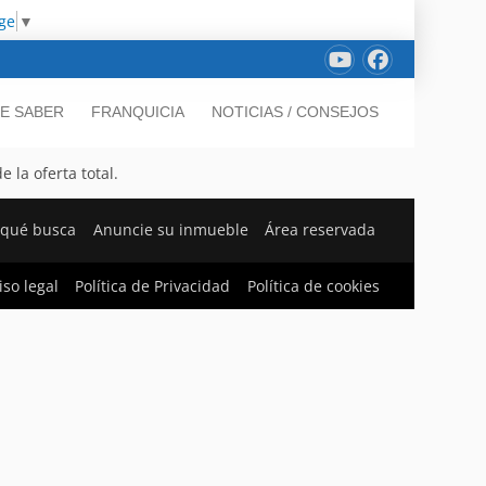
ge
▼
E SABER
FRANQUICIA
NOTICIAS / CONSEJOS
 la oferta total.
 qué busca
Anuncie su inmueble
Área reservada
iso legal
Política de Privacidad
Política de cookies