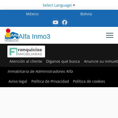
Select Language
▼
México
Bolivia
Alfa Inmo3
Atención al cliente
Díganos qué busca
Anuncie su inmueb
Inmobiliaria de Administradores Alfa
Aviso legal
Política de Privacidad
Política de cookies