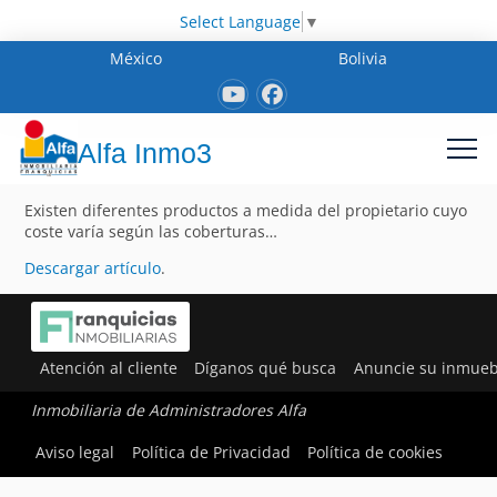
Select Language
▼
México
Bolivia
Alfa Inmo3
Existen diferentes productos a medida del propietario cuyo
coste varía según las coberturas…
Descargar artículo
.
Atención al cliente
Díganos qué busca
Anuncie su inmueb
Inmobiliaria de Administradores Alfa
Aviso legal
Política de Privacidad
Política de cookies