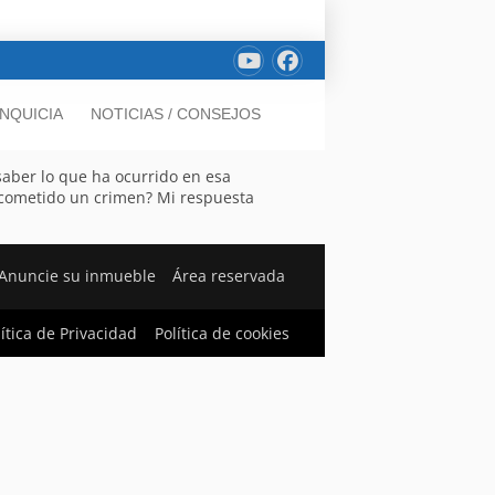
NQUICIA
NOTICIAS / CONSEJOS
 saber lo que ha ocurrido en esa
ya cometido un crimen? Mi respuesta
Anuncie su inmueble
Área reservada
lítica de Privacidad
Política de cookies