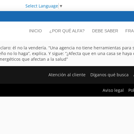
Select Language
▼
INICIO
¿POR QUÉ ALFA?
DEBE SABER
FRA
e claro: él no la vendería. “Una agencia no tiene herramientas para
dueño no lo haga”, explica. Y sigue: “¿Afecta que en una casa se ha
nergéticos que afectan a la salud”
Atención al cliente
Díganos qué busca
Aviso legal
Po