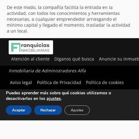
De este modo, la compañía facilita la entrada en la
actividad, con todos los conocimientos y herramientas
necesarias, a cualquier emprendedor arriesgando el
mínimo capital y llegado el momento, trasladar la actividad
a un local.
Atención al cliente
Díganos qué busca
Anuncie su inmueb
Inmobiliaria de Administradores Alfa
Utilizamos cookies para ofrecerte la mejor experiencia en
Aviso legal
Política de Privacidad
Política de cookies
nuestra web.
Puedes aprender más sobre qué cookies utilizamos o
desactivarlas en los
ajustes
.
Aceptar
Rechazar
Ajustes