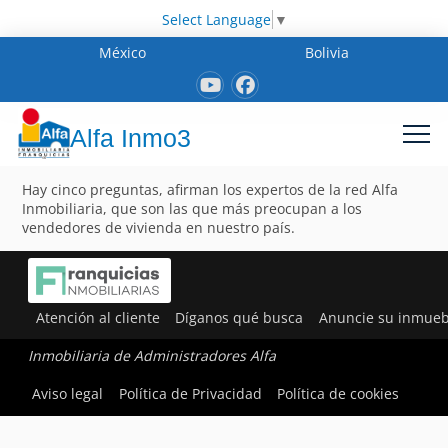
Select Language
▼
México
Bolivia
Alfa Inmo3
Hay cinco preguntas, afirman los expertos de la red Alfa
Inmobiliaria, que son las que más preocupan a los
vendedores de vivienda en nuestro país.
Atención al cliente
Díganos qué busca
Anuncie su inmueb
Inmobiliaria de Administradores Alfa
Aviso legal
Política de Privacidad
Política de cookies