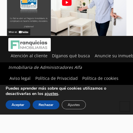
Atención al cliente
Díganos qué busca
Anuncie su inmueb
Inmobiliaria de Administradores Alfa
Utilizamos cookies para ofrecerte la mejor experiencia en
Aviso legal
Política de Privacidad
Política de cookies
nuestra web.
Puedes aprender más sobre qué cookies utilizamos o
desactivarlas en los
ajustes
.
Aceptar
Rechazar
Ajustes