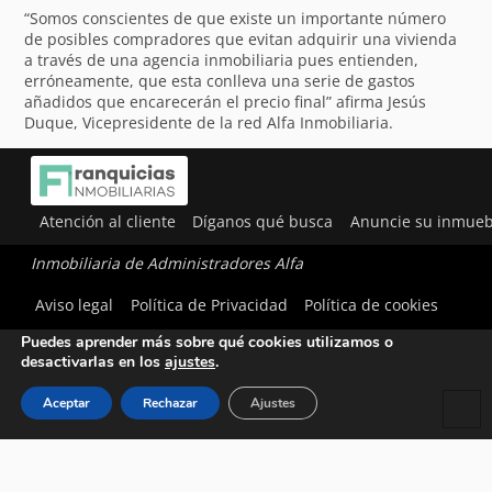
“Somos conscientes de que existe un importante número
de posibles compradores que evitan adquirir una vivienda
a través de una agencia inmobiliaria pues entienden,
erróneamente, que esta conlleva una serie de gastos
añadidos que encarecerán el precio final” afirma Jesús
Duque, Vicepresidente de la red Alfa Inmobiliaria.
Atención al cliente
Díganos qué busca
Anuncie su inmueb
Inmobiliaria de Administradores Alfa
Utilizamos cookies para ofrecerte la mejor experiencia en
Aviso legal
Política de Privacidad
Política de cookies
nuestra web.
Puedes aprender más sobre qué cookies utilizamos o
desactivarlas en los
ajustes
.
Aceptar
Rechazar
Ajustes