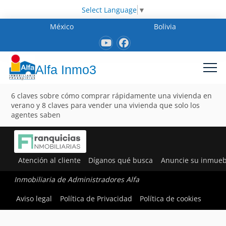
Select Language
▼
México
Bolivia
Alfa Inmo3
6 claves sobre cómo comprar rápidamente una vivienda en
verano y 8 claves para vender una vivienda que solo los
agentes saben
Atención al cliente
Díganos qué busca
Anuncie su inmueb
Inmobiliaria de Administradores Alfa
Aviso legal
Política de Privacidad
Política de cookies