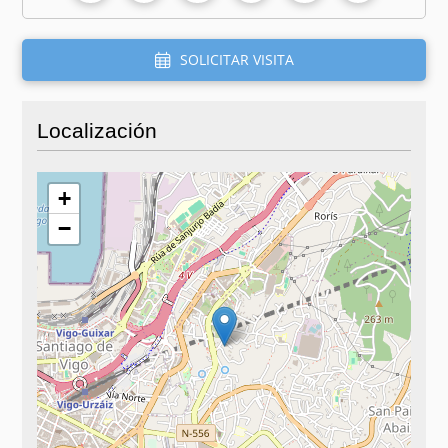
SOLICITAR VISITA
Localización
+
−