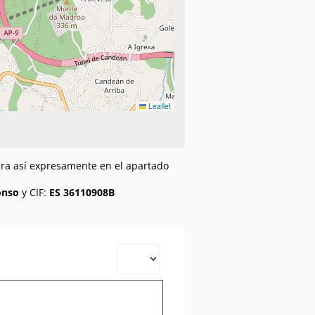
Leaflet
gura así expresamente en el apartado
onso
y CIF:
ES 36110908B