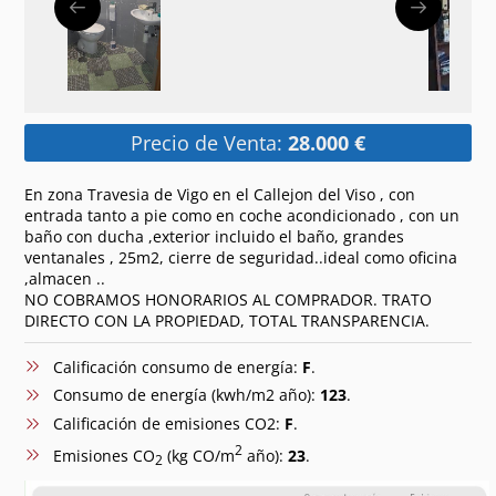
Precio de Venta:
28.000 €
En zona Travesia de Vigo en el Callejon del Viso , con
entrada tanto a pie como en coche acondicionado , con un
baño con ducha ,exterior incluido el baño, grandes
ventanales , 25m2, cierre de seguridad..ideal como oficina
,almacen ..
NO COBRAMOS HONORARIOS AL COMPRADOR. TRATO
DIRECTO CON LA PROPIEDAD, TOTAL TRANSPARENCIA.
Calificación consumo de energía:
F
.
Consumo de energía (kwh/m2 año):
123
.
Calificación de emisiones CO2:
F
.
2
Emisiones CO
(kg CO/m
año):
23
.
2